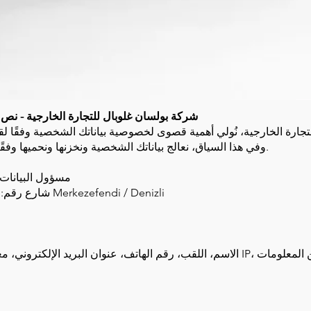
شركة بولسان غلوبال للتجارة الخارجية - نص 
("KVKK"). وفي هذا السياق، نعالج بياناتك الشخصية ونخزنها ونحميها وفقًا للتشريعات ذات الصلة فقط.
مسؤول البيانات:
العنوان: حي Hacıeyüplü 3199 شارع رقم: 4 20050 Merkezefendi / Denizli
الاسم، اللقب، رقم الهاتف، عنوان البريد الإلكتروني، معلومات الشركة، محتوى الرسالة،