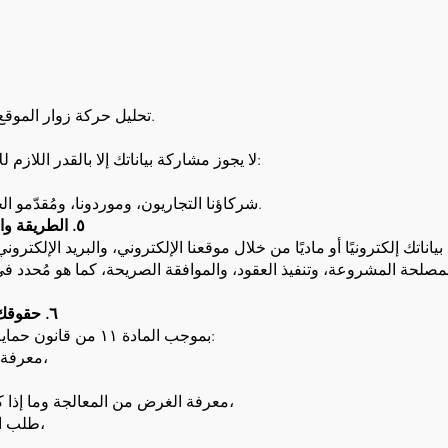
تحليل حركة زوار الموقع الإلكتروني (عبر ملفات تعريف الارتباط).
لا يجوز مشاركة بياناتك إلا بالقدر اللازم للالتزامات القانونية أو تقديم الخدمات، مع:
شركاؤنا التجاريون، وموردونا، ومُقدّمو الخدمات اللوجستية وتكنولوجيا المعلومات.
٥. الطريقة والأساس القانوني لجمع البيانات الشخصية
٦. حقوقك بموجب قانون حماية البيانات الشخصية
بموجب المادة ١١ من قانون حماية البيانات الشخصية، لديك الحقوق التالية:
معرفة ما إذا كانت بياناتك الشخصية قد عولجت،
معرفة الغرض من المعالجة وما إذا كانت تُستخدم وفقًا للغرض المقصود منها،
طلب التصحيح إذا كانت غير كاملة أو غير دقيقة،