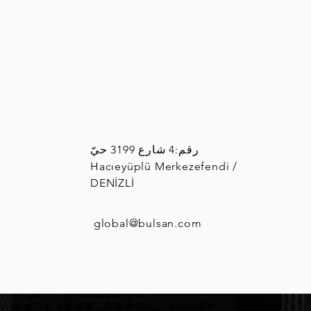
رقم:4 شارع 3199 حيّ
Hacıeyüplü Merkezefendi /
DENİZLİ
global
@bulsan.com